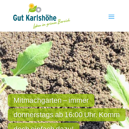
Mitmachgarten
–
immer
donnerstags
ab
16:00
Uhr.
Komm
doch
einfach
dazu!