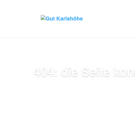
404: die Seite ko
zur Startseite