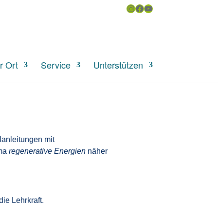
Instagram
Facebook
YouTube
uchen
r Ort
Service
Unterstützen
anleitungen mit
ema
regenerative Energien
näher
ie Lehrkraft.